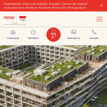
Zapowiedzi stały się faktem. Kacper Tomasiak wybrał
mieszkanie w Mieście Polskich Mistrzów Olimpijskich.
Opis inwestycji
Lista mieszkań
Prospekt informacyjny
Mod
0
Inwestycje
PROFBUD
Polubione
Mieszkania
Kontakt