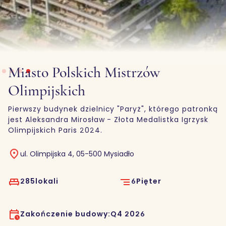
Slide 1 of 4.
Miasto Polskich Mistrzów
Olimpijskich
Pierwszy budynek dzielnicy "Paryż", którego patronką
jest Aleksandra Mirosław - Złota Medalistka Igrzysk
Olimpijskich Paris 2024.
ul. Olimpijska 4, 05-500 Mysiadło
285
lokali
6
Pięter
Zakończenie budowy:
Q4 2026