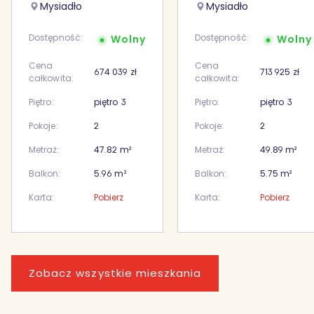
Mysiadło
Mysiadło
Dostępność:
Dostępność:
Wolny
Wolny
Cena
Cena
674 039
zł
713 925
zł
całkowita:
całkowita:
Piętro:
piętro
3
Piętro:
piętro
3
Pokoje:
2
Pokoje:
2
Metraż:
47.82
m²
Metraż:
49.89
m²
Balkon:
5.96
m²
Balkon:
5.75
m²
Karta:
Pobierz
Karta:
Pobierz
Zobacz wszystkie mieszkania