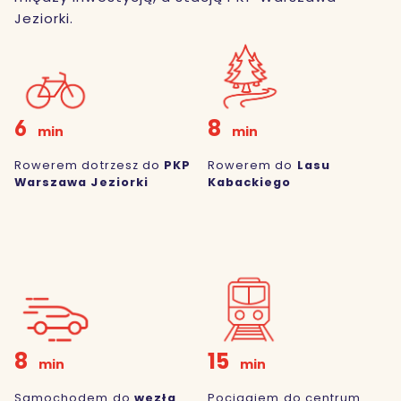
Jeziorki.
6
8
min
min
Rowerem dotrzesz do
PKP
Rowerem do
Lasu
Warszawa Jeziorki
Kabackiego
8
15
min
min
Samochodem do
węzła
Pociągiem do centrum