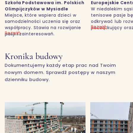
dstawowa im. Polskich
Europejskie Centrum Tenisa
yków w Mysiadle
W niedalekim sąsiedztwie
tóre wspiera dzieci w
tenisowe pasje będą mogli
ności uczenia się oraz
odkrywać lub rozwijać zawodn
Rozwiń
. Stawia na rozwijanie
początkujący oraz wytrawni
interesowań.
gracze.
Kronika budowy
Dokumentujemy każdy etap prac nad Twoim
nowym domem. Sprawdź postępy w naszym
dzienniku budowy.
Gr