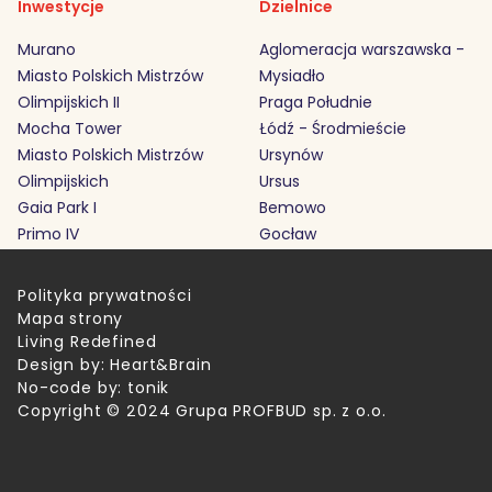
Inwestycje
Dzielnice
Murano
Aglomeracja warszawska -
Miasto Polskich Mistrzów
Mysiadło
Olimpijskich II
Praga Południe
Mocha Tower
Łódź - Środmieście
Miasto Polskich Mistrzów
Ursynów
Olimpijskich
Ursus
Gaia Park I
Bemowo
Primo IV
Gocław
Polityka prywatności
Mapa strony
Living Redefined
Design by:
Heart&Brain
No-code by:
tonik
Copyright © 2024 Grupa PROFBUD sp. z o.o.