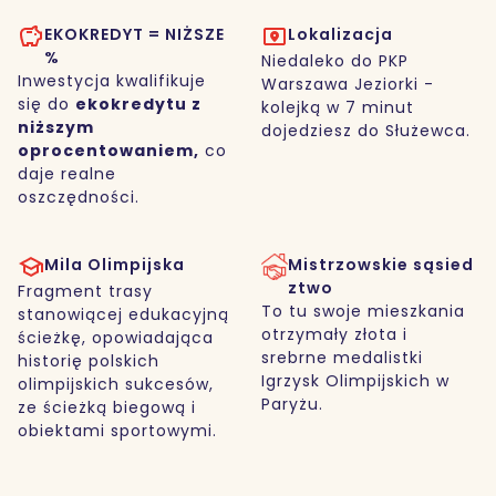
EKOKREDYT = NIŻSZE
Lokalizacja
%
Niedaleko do PKP
Inwestycja kwalifikuje
Warszawa Jeziorki -
się do
ekokredytu z
kolejką w 7 minut
niższym
dojedziesz do Służewca.
oprocentowaniem,
co
daje realne
oszczędności.
Mila Olimpijska
Mistrzowskie sąsied
ztwo
Fragment trasy
To tu swoje mieszkania
stanowiącej edukacyjną
otrzymały złota i
ścieżkę, opowiadająca
srebrne medalistki
historię polskich
Igrzysk Olimpijskich w
olimpijskich sukcesów,
Paryżu.
ze ścieżką biegową i
obiektami sportowymi.