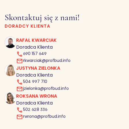
Skontaktuj się z nami!
DORADCY KLIENTA
RAFAŁ KWARCIAK
RK
Doradca Klienta
690 157 649
rkwarciak@profbud.info
JUSTYNA ZIELONKA
JZ
Doradca Klienta
504 997 710
jzielonka@profbud.info
ROKSANA WRONA
RW
Doradca Klienta
502 628 336
rwrona@profbud.info